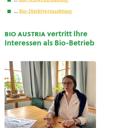
…
Bio-Schweinehaltung
…
Bio-Direktvermarktung
bio austria
vertritt Ihre
Interessen als Bio-Betrieb