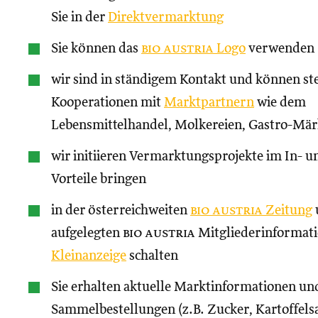
Sie in der
Direktvermarktung
Sie können das
bio austria
Logo
verwenden
wir sind in ständigem Kontakt und können st
Kooperationen mit
Marktpartnern
wie dem
Lebensmittelhandel, Molkereien, Gastro-Märk
wir initiieren Vermarktungsprojekte im In- un
Vorteile bringen
in der österreichweiten
bio austria
Zeitung
aufgelegten
bio austria
Mitgliederinformati
Kleinanzeige
schalten
Sie erhalten aktuelle Marktinformationen und
Sammelbestellungen (z.B. Zucker, Kartoffels