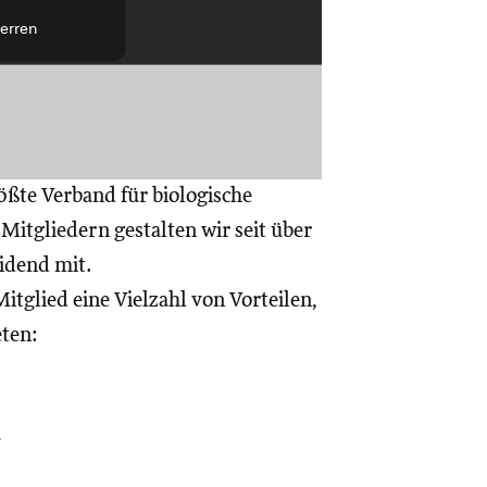
erren
ößte Verband für biologische
itgliedern gestalten wir seit über
eidend mit.
itglied eine Vielzahl von Vorteilen,
eten:
a