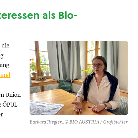
nteressen als Bio-
 die
ng
tung
 und
hen Union
se ÖPUL-
er
Barbara Riegler_© BIO AUSTRIA / Großbichler