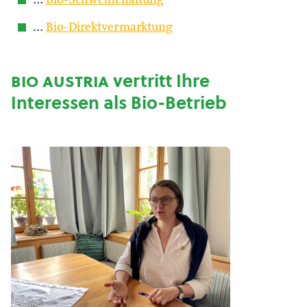
…
Bio-Schweinehaltung
…
Bio-Direktvermarktung
bio austria
vertritt Ihre
Interessen als Bio-Betrieb