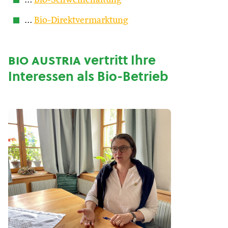
…
Bio-Schweinehaltung
…
Bio-Direktvermarktung
bio austria
vertritt Ihre
Interessen als Bio-Betrieb