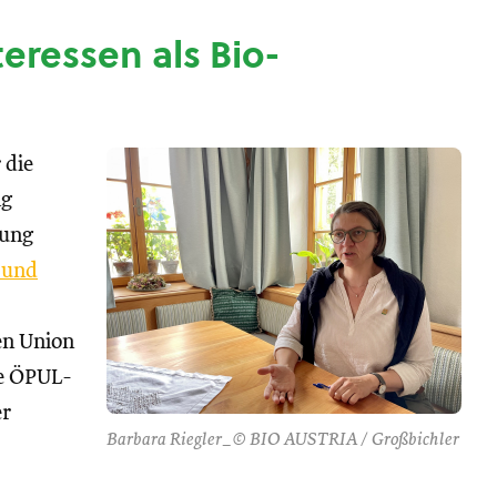
nteressen als Bio-
 die
ng
tung
 und
hen Union
se ÖPUL-
er
Barbara Riegler_© BIO AUSTRIA / Großbichler