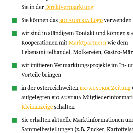
Sie in der
Direktvermarktung
Sie können das
bio austria
Logo
verwenden
wir sind in ständigem Kontakt und können st
Kooperationen mit
Marktpartnern
wie dem
Lebensmittelhandel, Molkereien, Gastro-Märk
wir initiieren Vermarktungsprojekte im In- un
Vorteile bringen
in der österreichweiten
bio austria
Zeitung
aufgelegten
bio austria
Mitgliederinformati
Kleinanzeige
schalten
Sie erhalten aktuelle Marktinformationen und
Sammelbestellungen (z.B. Zucker, Kartoffels