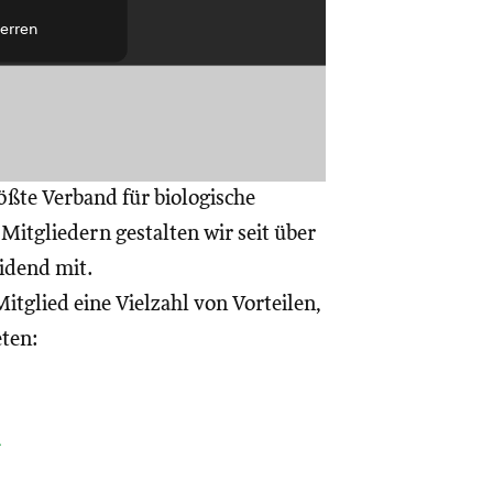
erren
ößte Verband für biologische
itgliedern gestalten wir seit über
eidend mit.
itglied eine Vielzahl von Vorteilen,
eten:
a