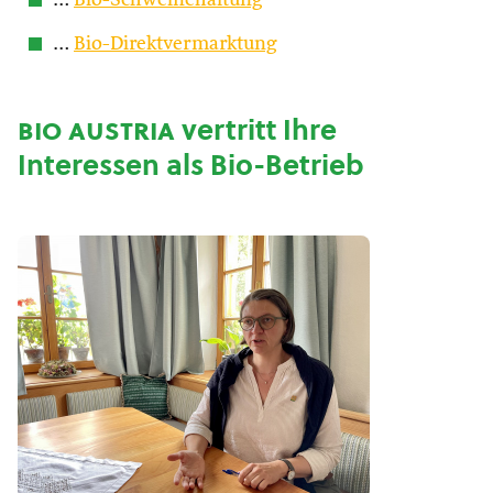
…
Bio-Schweinehaltung
…
Bio-Direktvermarktung
bio austria
vertritt Ihre
Interessen als Bio-Betrieb