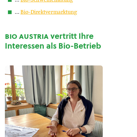
…
Bio-Schweinehaltung
…
Bio-Direktvermarktung
bio austria
vertritt Ihre
Interessen als Bio-Betrieb