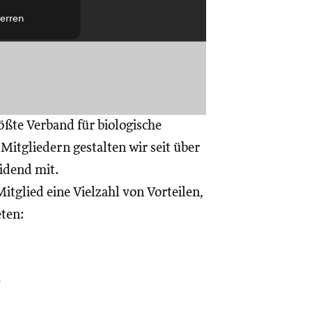
erren
ößte Verband für biologische
itgliedern gestalten wir seit über
eidend mit.
itglied eine Vielzahl von Vorteilen,
eten:
a