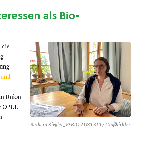
nteressen als Bio-
 die
ng
tung
 und
hen Union
se ÖPUL-
er
Barbara Riegler_© BIO AUSTRIA / Großbichler