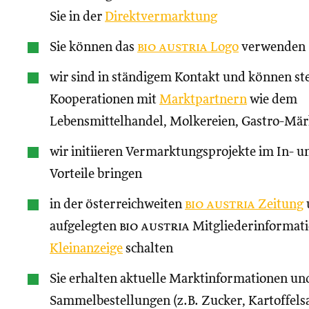
Sie in der
Direktvermarktung
Sie können das
bio austria
Logo
verwenden
wir sind in ständigem Kontakt und können st
Kooperationen mit
Marktpartnern
wie dem
Lebensmittelhandel, Molkereien, Gastro-Märk
wir initiieren Vermarktungsprojekte im In- un
Vorteile bringen
in der österreichweiten
bio austria
Zeitung
aufgelegten
bio austria
Mitgliederinformati
Kleinanzeige
schalten
Sie erhalten aktuelle Marktinformationen und
Sammelbestellungen (z.B. Zucker, Kartoffels