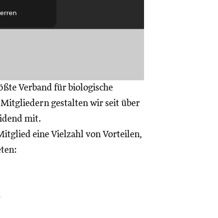
erren
ößte Verband für biologische
itgliedern gestalten wir seit über
eidend mit.
itglied eine Vielzahl von Vorteilen,
eten:
a