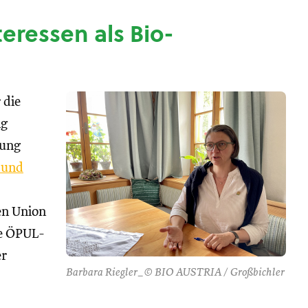
nteressen als Bio-
 die
ng
tung
 und
hen Union
se ÖPUL-
er
Barbara Riegler_© BIO AUSTRIA / Großbichler