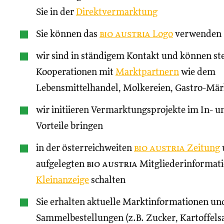
Sie in der
Direktvermarktung
Sie können das
bio austria
Logo
verwenden
wir sind in ständigem Kontakt und können st
Kooperationen mit
Marktpartnern
wie dem
Lebensmittelhandel, Molkereien, Gastro-Märk
wir initiieren Vermarktungsprojekte im In- un
Vorteile bringen
in der österreichweiten
bio austria
Zeitung
aufgelegten
bio austria
Mitgliederinformati
Kleinanzeige
schalten
Sie erhalten aktuelle Marktinformationen und
Sammelbestellungen (z.B. Zucker, Kartoffels