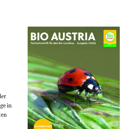
der
ge in
ten