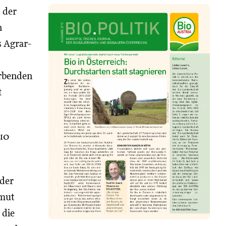
 der
n
s Agrar-
erbenden
t
io
der
lmut
 die