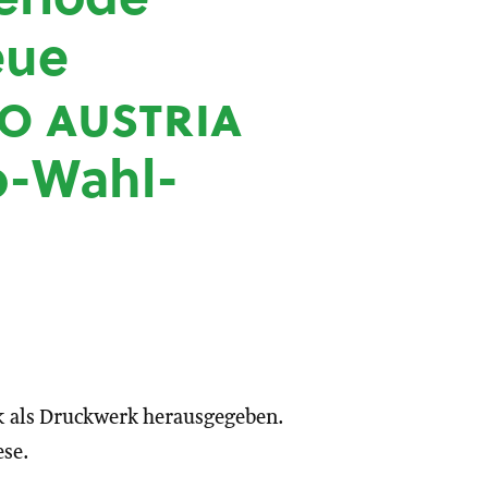
eue
io austria
o-Wahl-
k
als Druckwerk herausgegeben.
ese.