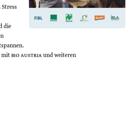
 Stress
d die
en
tspannen.
t mit
bio austria
und weiteren