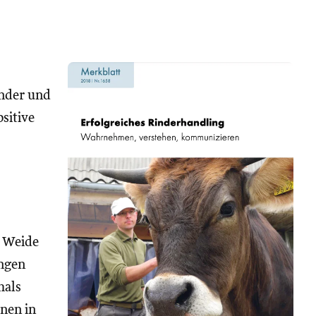
nder und
ositive
r Weide
ingen
mals
nen in