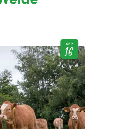
SEP
16