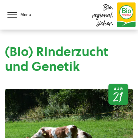
Bio,
regional,
Menü
sicher.
(Bio) Rinderzucht
und Genetik
AUG
21