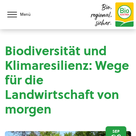
Bio,
regional,
Menü
sicher.
Biodiversität und
Klimaresilienz: Wege
für die
Landwirtschaft von
morgen
SEP