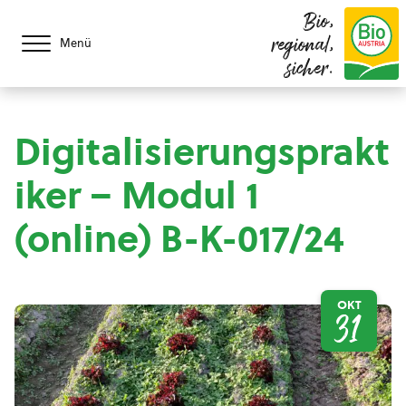
Bio,
regional,
Menü
sicher.
Digitalisierungsprakt
iker – Modul 1
(online) B-K-017/24
OKT
31