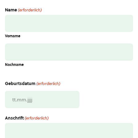
Name
(erforderlich)
Vorname
Nachname
Geburtsdatum
(erforderlich)
TT
Punkt
MM
Anschrift
(erforderlich)
Punkt
JJJJ