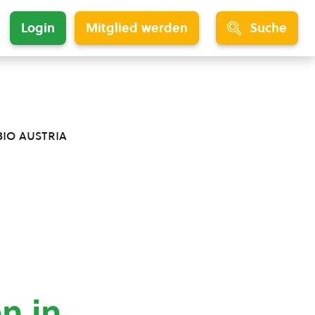
Login
Mitglied werden
Suche
bio austria
 in