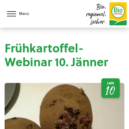
Bio,
regional,
Menü
sicher.
Frühkartoffel-
Webinar 10. Jänner
JAN
10