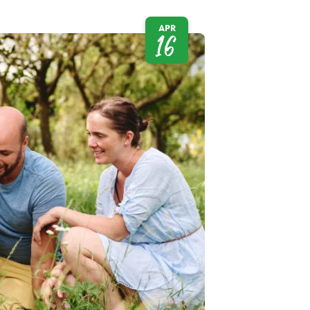
APR
16