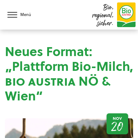
Bio,
regional,
Menü
sicher.
Neues Format:
„Plattform Bio-Milch,
bio austria
NÖ &
Wien“
NOV
20