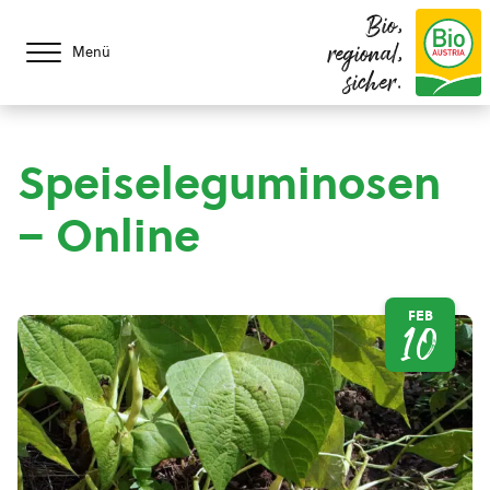
Bio,
regional,
Menü
sicher.
Speiseleguminosen
– Online
FEB
10