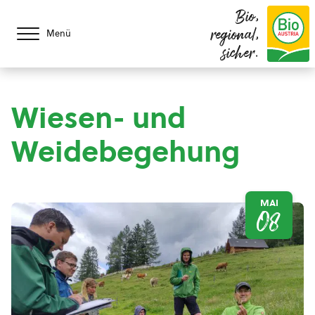
Bio,
regional,
Menü
sicher.
Wiesen- und
Weidebegehung
MAI
08