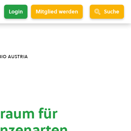
Login
Mitglied werden
Suche
bio austria
sraum für
lanzenarten