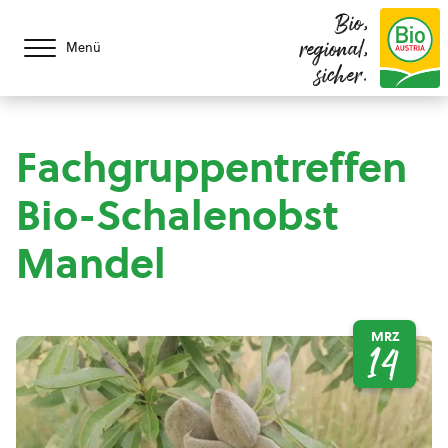
Bio,
regional,
Menü
sicher.
Fachgruppentreffen
Bio-Schalenobst
Mandel
MRZ
14