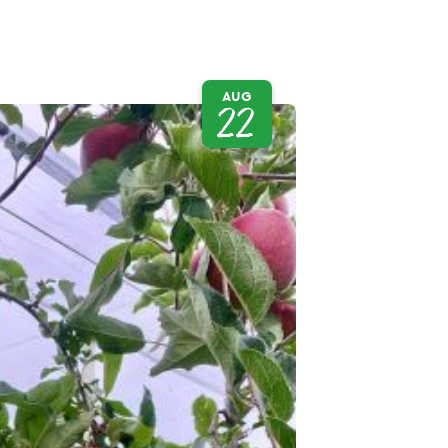
AUG
22