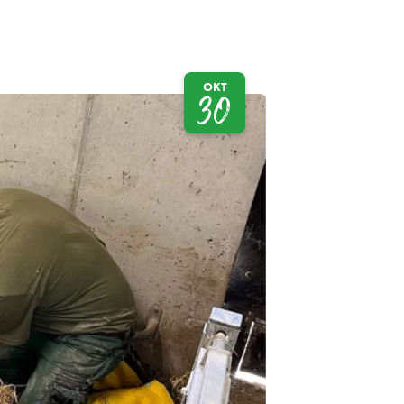
OKT
30