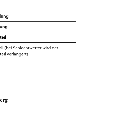
dung
ßung
teil
il
(bei Schlechtwetter wird der
teil verlängert)
berg