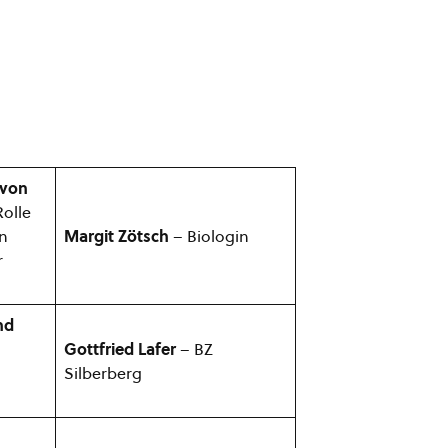
 von
olle
en
Margit Zötsch
– Biologin
r
nd
Gottfried Lafer
– BZ
Silberberg