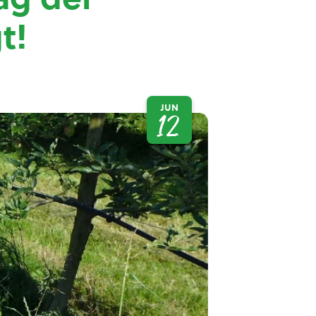
t!
JUN
12