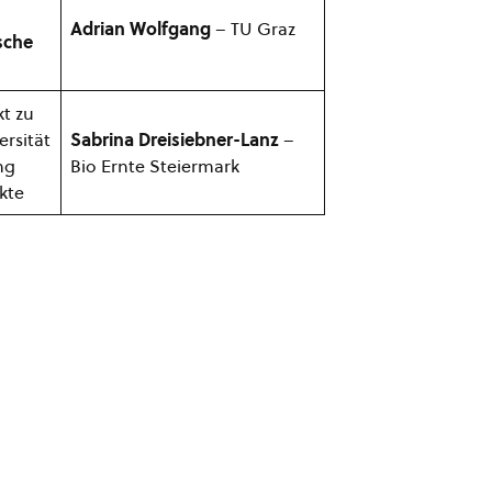
Adrian Wolfgang
– TU Graz
ische
kt zu
ersität
Sabrina Dreisiebner-Lanz
–
ng
Bio Ernte Steiermark
kte