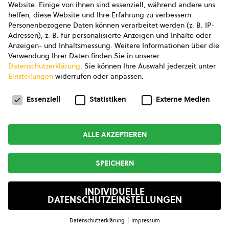
Website. Einige von ihnen sind essenziell, während andere uns
helfen, diese Website und Ihre Erfahrung zu verbessern.
AGB Marketing GmbH
Personenbezogene Daten können verarbeitet werden (z. B. IP-
Adressen), z. B. für personalisierte Anzeigen und Inhalte oder
AGB Bildung
Anzeigen- und Inhaltsmessung.
Weitere Informationen über die
Verwendung Ihrer Daten finden Sie in unserer
Newsletter
Datenschutzerklärung
.
Sie können Ihre Auswahl jederzeit unter
Einstellungen
widerrufen oder anpassen.
Datenschutzeinstellungen
FOLGE UNS
Essenziell
Statistiken
Externe Medien
ALLE AKZEPTIEREN
Copyright © 2026
bio austria
SPEICHERN
MADE BY
INDIVIDUELLE
DATENSCHUTZEINSTELLUNGEN
Suchen & Filtern
Datenschutzerklärung
Impressum