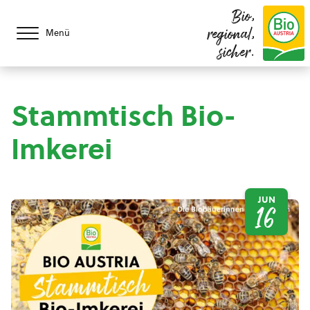
Bio,
regional,
Menü
sicher.
Stammtisch Bio-
Imkerei
JUN
16