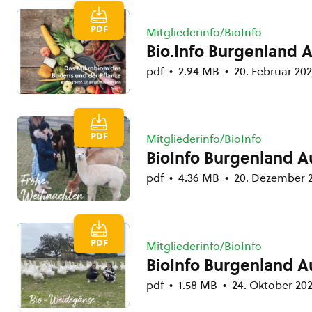
PDF
Mitgliederinfo/BioInfo
Bio.Info Burgenland 
pdf
2.94 MB
20. Februar 20
PDF
Mitgliederinfo/BioInfo
BioInfo Burgenland 
pdf
4.36 MB
20. Dezember 
PDF
Mitgliederinfo/BioInfo
BioInfo Burgenland 
pdf
1.58 MB
24. Oktober 20